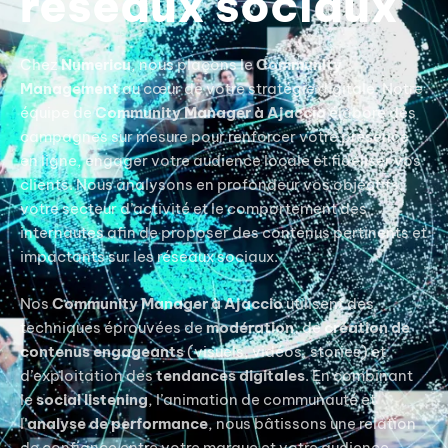
réseaux sociaux
Chez
Numericu
, nous plaçons le
Community
Management
au cœur de votre stratégie digitale. Notre
équipe de
Community Manager à Ajaccio
élabore des
campagnes sur mesure pour renforcer votre présence
en ligne, engager votre audience locale et fidéliser vos
clients. Nous analysons en profondeur vos objectifs,
votre secteur d’activité et le comportement des
internautes afin de proposer des contenus pertinents et
impactants sur les réseaux sociaux.
Nos
Community Manager à Ajaccio
utilisent des
techniques éprouvées de
modération
, de
création de
contenus engageants
(visuels, vidéos, stories) et
d’exploitation des
tendances digitales
. En combinant
le
social listening
, l’animation de communauté et
l’
analyse de performance
, nous bâtissons une relation
de confiance entre votre marque et votre audience.